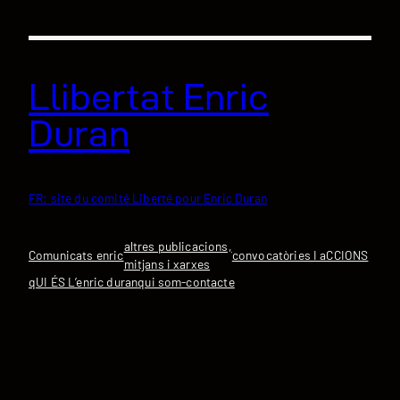
Vés
al
contingut
Llibertat Enric
Duran
FR: site du comité Liberté pour Enric Duran
altres publicacions,
Comunicats enric
convocatòries I aCCIONS
mitjans i xarxes
qUI ÉS L’enric duran
qui som-contacte