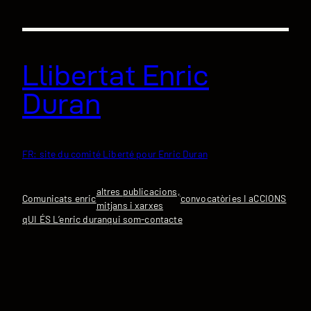
Vés
al
contingut
Llibertat Enric
Duran
FR: site du comité Liberté pour Enric Duran
altres publicacions,
Comunicats enric
convocatòries I aCCIONS
mitjans i xarxes
qUI ÉS L’enric duran
qui som-contacte