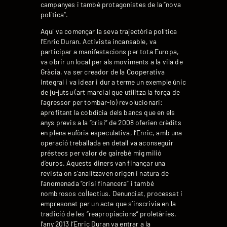
campanyes i també protagonistes de la “nova
política”.
Aquí va començar la seva trajectòria política
l’Enric Duran. Activista incansable, va
participar a manifestacions per tota Europa,
va obrir un local per als moviments a la vila de
Gràcia, va ser creador de la Cooperativa
Integral i va idear i dur a terme un exemple únic
de ju-jutsu (art marcial que utilitza la força de
l’agressor per tombar-lo) revolucionari:
aprofitant la cobdícia dels bancs que en els
anys previs a la “crisi” de 2008 oferien crèdits
en plena eufòria especulativa, l’Enric, amb una
operació treballada en detall va aconseguir
préstecs per valor de gairebé mig milió
d’euros. Aquests diners van finançar una
revista on s’analitzaven origen i natura de
l’anomenada “crisi financera” i també
nombrosos col·lectius. Denunciat, processat i
empresonat per un acte que s’inscrivia en la
tradició de les “reapropiacions” proletàries,
l’any 2013 l’Enric Duran va entrar a la