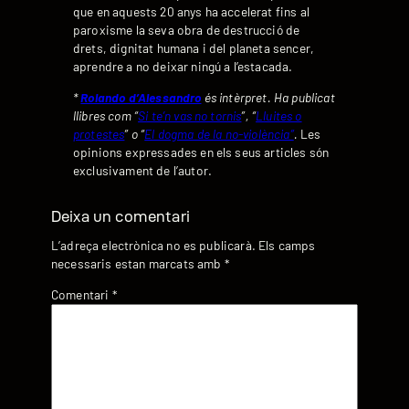
que en aquests 20 anys ha accelerat fins al
paroxisme la seva obra de destrucció de
drets, dignitat humana i del planeta sencer,
aprendre a no deixar ningú a l’estacada.
*
Rolando d’Alessandro
és intèrpret. Ha publicat
llibres com “
Si te’n vas no tornis
”, “
Lluites o
protestes
” o “
El dogma de la no-violència”
.
Les
opinions expressades en els seus articles són
exclusivament de l’autor.
Deixa un comentari
L’adreça electrònica no es publicarà.
Els camps
necessaris estan marcats amb
*
Comentari
*