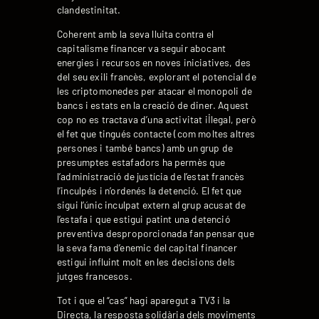
clandestinitat.
Coherent amb la seva lluita contra el
capitalisme financer va seguir abocant
energies i recursos en noves iniciatives, des
del seu exili francès, explorant el potencial de
les criptomonedes per atacar el monopoli de
bancs i estats en la creació de diner. Aquest
cop no es tractava d’una activitat il·legal, però
el fet que tingués contacte (com moltes altres
persones i també bancs) amb un grup de
presumptes estafadors ha permès que
l’administració de justícia de l’estat francès
l’inculpés i n’ordenés la detenció. El fet que
sigui l’únic inculpat extern al grup acusat de
l’estafa i que estigui patint una detenció
preventiva desproporcionada fan pensar que
la seva fama d’enemic del capital financer
estigui influint molt en les decisions dels
jutges francesos.
Tot i que el “cas” hagi aparegut a TV3 i la
Directa, la resposta solidària dels moviments