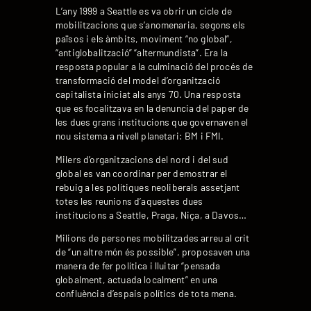
L’any 1999 a Seattle es va obrir un cicle de
mobilitzacions que s’anomenaria, segons els
països i els àmbits, moviment “no global”,
“antiglobalització” “altermundista”. Era la
resposta popular a la culminació del procés de
transformació del model d’organització
capitalista iniciat als anys 70. Una resposta
que es focalitzava en la denuncia del paper de
les dues grans institucions que governaven el
nou sistema a nivell planetari: BM i FMI.
Milers d’organitzacions del nord i del sud
global es van coordinar per demostrar el
rebuig a les polítiques neoliberals assetjant
totes les reunions d’aquestes dues
institucions a Seattle, Praga, Niça, a Davos…
Milions de persones mobilitzades arreu al crit
de “un altre món és possible”, proposaven una
manera de fer política i lluitar “pensada
globalment, actuada localment” en una
confluència d’espais polítics de tota mena.