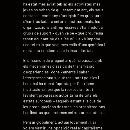
ha estat més aviat tèbia: els activistes més
joves no saben de qui estem parlant, els seus
coetanis i companys “antiglobi” en gran part
s’han traslladat a entorns institucionals, les
organitzacions antirepressives s’han reduït a
grups de suport – quan va bé – que prou feina
tenen ocupant-se dels “seus”. I això imposa
una reflexió que vagi més enllà d’una genèrica i
moralista condemna de la insolidaritat.
Ens hauríem de preguntar què ha passat amb
els mecanismes clàssics de transmissió
d’experiències, coneixements i saber
intergeneracionals, què resultats (polítics i
humans) ha donat l’aposta per l’entrisme
institucional, perquè la repressió – tot i
l’evident progressió autoritària de tots els
estats europeus – segueix estant a la cua de
les preocupacions de totes les organitzacions
i col·lectius que pretenen enfrontar el sistema.
Pensar globalment, actuar localment. I, si
volem bastir una oposició real al capitalisme