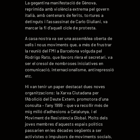
La gegantina manifestació de Gènova,
reprimida amb violència extrema pel govern
italià, amb centenars de ferits, tortures a
detinguts i l’assassinat de Carlo Giuliani, va
marcar la fi d’aquell cicle de protesta.
A casa nostra va ser una assemblea oberta de
vells i nous moviments que, a més de frustrar
la reunió del FMI a Barcelona volguda pel
Rodrigo Rato, que llavors n’era el secretari, va
ser el cresol de nombroses iniciatives en
comunicació, internacionalisme, antirepressió
etc.
Hi van tenir un paper destacat dues noves
organitzacions: la Xarxa Ciutadana per
l’Abolició del Deute Extern, promotora d’una
consulta – l’any 1999 – que va recollir més de
mig milió d’adhesions a Catalunya, i el
Moviment de Resistència Global. Molts dels
joves membres d’aquests espais polítics
passarien en les dècades següents a ser
activistes o impulsors de moviments socials,