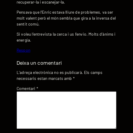
recuperar-la i escanejar-la.
Pensava que l’Enric estava lliure de problemes, va ser
molt valent però el món sembla que gira a la inversa del
sentit comú.
Si voleu l’entrevista la cerca i us l’envio. Molts d’ànims i
energia.
Respon
Deixa un comentari
L’adreça electrònica no es publicarà.
Els camps
necessaris estan marcats amb
*
Comentari
*