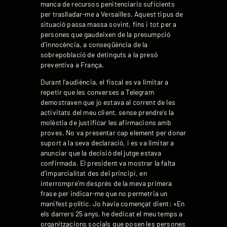
manca de recursos penitenciaris suficients
per traslladar-me a Versailles. Aquest tipus de
situació passa massa sovint, fins i tot per a
persones que gaudeixen de la presumpció
d’innocència, a conseqüència de la
sobrepoblació de detinguts a la presó
preventiva a França.
Durant l’audiència, el fiscal es va limitar a
repetir que les converses a Telegram
demostraven que jo estava al corrent de les
activitats del meu client, sense prendre’s la
molèstia de justificar les afirmacions amb
proves. No va presentar cap element per donar
suport a la seva declaració, i es va limitar a
anunciar que la decisió del jutge estava
confirmada. El president va mostrar la falta
d’imparcialitat des del principi, en
interrompre’m després de la meva primera
frase per indicar-me que no permetria un
manifest polític. Jo havia començat dient: «En
els darrers 25 anys, he dedicat el meu temps a
organitzacions socials que posen les persones