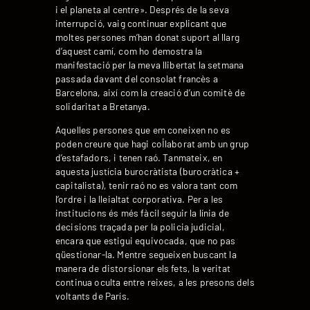
i el planeta al centre». Després de la seva
interrupció, vaig continuar explicant que
moltes persones m’han donat suport al llarg
d’aquest camí, com ho demostra la
manifestació per la meva llibertat la setmana
passada davant del consolat francès a
Barcelona, ​​així com la creació d’un comitè de
solidaritat a Bretanya.
Aquelles persones que em coneixen no es
poden creure que hagi col·laborat amb un grup
d’estafadors, i tenen raó. Tanmateix, en
aquesta justícia burocràtista (burocràtica +
capitalista), tenir raó no es valora tant com
l’ordre i la lleialtat corporativa. Per a les
institucions és més fàcil seguir la línia de
decisions traçada per la policia judicial,
encara que estigui equivocada, que no pas
qüestionar-la. Mentre segueixen buscant la
manera de distorsionar els fets, la veritat
continua oculta entre reixes, a les presons dels
voltants de París.