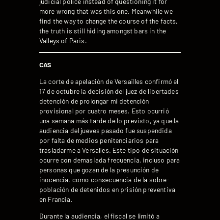
judicial police instead of questioning it for
more wrong that was this one. Meanwhile we
find the way to change the course of the facts,
the truth is still hiding amongst bars in the
Valleys of Paris.
CAS
La corte de apelación de Versailles confirmó el
17 de octubre la decisión del juez de libertades
detención de prolongar mi detención
provisional por cuatro meses. Esto ocurrió
una semana más tarde de lo previsto, ya que la
audiencia del jueves pasado fue suspendida
por falta de medios penitenciarios para
trasladarme a Versalles. Este tipo de situación
ocurre con demasiada frecuencia, incluso para
personas que gozan de la presunción de
inocencia, como consecuencia de la sobre-
población de detenidos en prisión preventiva
en Francia.
Durante la audiencia, el fiscal se limitó a