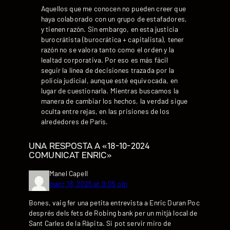
Aquellos que me conocen no pueden creer que
haya colaborado con un grupo de estafadores,
y tienen razón. Sin embargo, en esta justicia
burocrátista (burocrática + capitalista), tener
razón no se valora tanto como el orden y la
lealtad corporativa. Por eso es más fácil
seguir la línea de decisiones trazada por la
policía judicial, aunque esté equivocada, en
lugar de cuestionarla. Mientras buscamos la
manera de cambiar los hechos, la verdad sigue
oculta entre rejas, en las prisiones de los
alrededores de París.
UNA RESPOSTA A «18-10-2024
COMUNICAT ENRIC»
Manel Capell
març 18, 2025 at 9:05 pm
Bones, vaig fer una petita entrevista a Enric Duran Poc
després dels fets de Robing bank per un mitjà local de
Sant Carles de la Ràpita. Si pot servir miro de