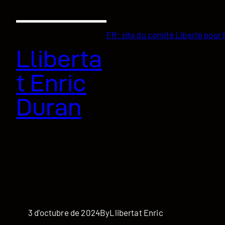
Vés
al
contingut
FR: site du comité Liberté pour
Lliberta
t Enric
Duran
3 d'octubre de 2024
By
Llibertat Enric