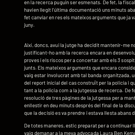
en la recerca puguin ser esmenats. De fet, la fiscal 
havien llegit l’última documentació uns minuts aban
fet canviar en res els mateixos arguments que ja va
juny.
Així, doncs, avui la jutge ha decidit mantenir-me n
justificant-ho amb la recerca encara en desenvolu
proves i els riscos per a concertar amb els 3 sospi
junts. Els mateixos arguments que encara conside
vaig estar involucrat amb tal banda organitzada,
del report inicial del cas construït per la policia i
tant a la policia com a la jutgessa de recerca. De fet
resolució de tres pàgines de la jutgessa per a man
enllestir en deu minuts després del final de la disc
que la decisió es va prendre i estava llesta abans
De totes maneres, estic preparat per a continuar llui
vaig demanar a la meva advocada Laura Ben Kemoun