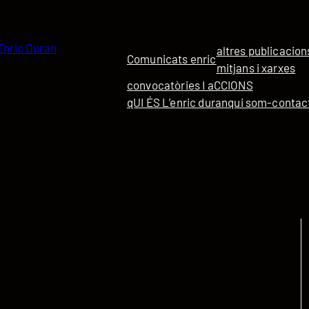
 Enric Duran
altres publicacion
Comunicats enric
mitjans i xarxes
convocatòries I aCCIONS
qUI ÉS L’enric duran
qui som-contac