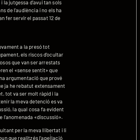
i la jutgessa d’avui tan sols
s de l’audiència i no els ha
n fer servir el passat 12 de
ovament a la presó tot
pament, els riscos d’ocultar
tosos que van ser arrestats
ren el «sense sentit» que
 una argumentació que prové
 que ja he rebatut extensament
, tot va ser molt ràpid i la
tenir la meva detenció es va
ussió, la qual cosa fa evident
 de l’anomenada «discussió».
tant per la meva llibertat i li
 que realitzés l’apel·lació